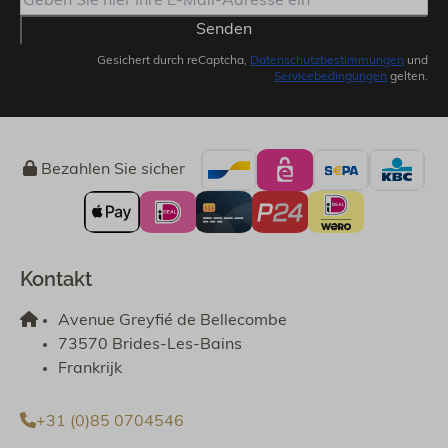
Senden
Gesichert durch reCaptcha,
Datenschutzbestimmungen
und
Servicebedingungen
gelten.
Bezahlen Sie sicher
Kontakt
Avenue Greyfié de Bellecombe
73570 Brides-Les-Bains
Frankrijk
+31 (0)85 0704546