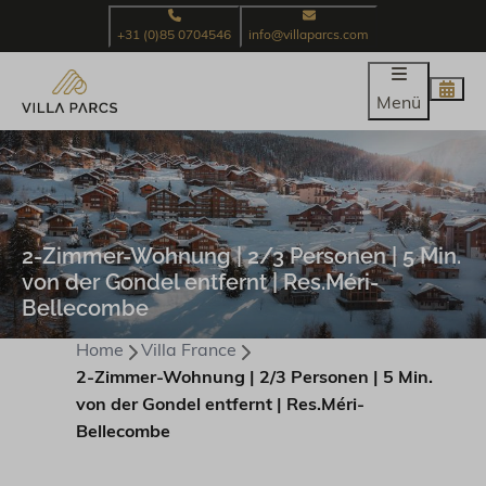
+31 (0)85 0704546
info@villaparcs.com
Menü
2-Zimmer-Wohnung | 2/3 Personen | 5 Min.
von der Gondel entfernt | Res.Méri-
Bellecombe
Home
Villa France
2-Zimmer-Wohnung | 2/3 Personen | 5 Min.
von der Gondel entfernt | Res.Méri-
Bellecombe