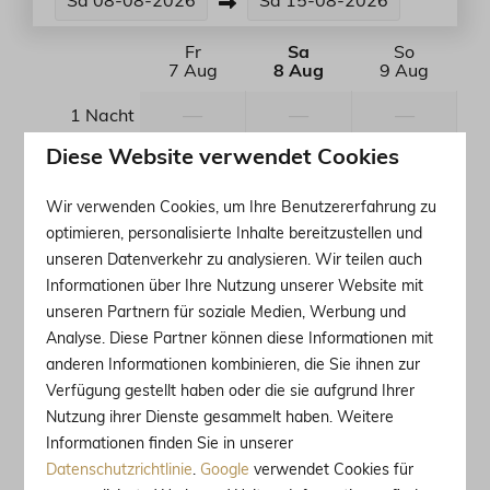
Sa
08-08-2026
Sa
15-08-2026
Fr
Sa
So
7 Aug
8 Aug
9 Aug
—
—
—
1 Nacht
Diese Website verwendet Cookies
—
—
—
2 Nächte
Wir verwenden Cookies, um Ihre Benutzererfahrung zu
—
—
—
3 Nächte
optimieren, personalisierte Inhalte bereitzustellen und
unseren Datenverkehr zu analysieren. Wir teilen auch
—
—
—
4 Nächte
Informationen über Ihre Nutzung unserer Website mit
unseren Partnern für soziale Medien, Werbung und
—
—
—
5 Nächte
Analyse. Diese Partner können diese Informationen mit
anderen Informationen kombinieren, die Sie ihnen zur
—
—
—
6 Nächte
Verfügung gestellt haben oder die sie aufgrund Ihrer
Nutzung ihrer Dienste gesammelt haben. Weitere
—
708 €
—
7 Nächte
Informationen finden Sie in unserer
Datenschutzrichtlinie
.
Google
verwendet Cookies für
—
—
—
8 Nächte