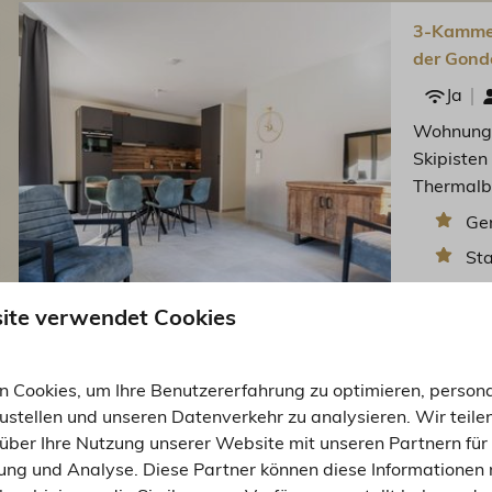
3-Kammer
der Gonde
Ja
Wohnung 
Skipisten 
Thermalbä
Ge
St
9,2
ite verwendet Cookies
 Cookies, um Ihre Benutzererfahrung zu optimieren, persona
3-kamer 
zustellen und unseren Datenverkehr zu analysieren. Wir teile
von der G
über Ihre Nutzung unserer Website mit unseren Partnern für 
Ja
ng und Analyse. Diese Partner können diese Informationen 