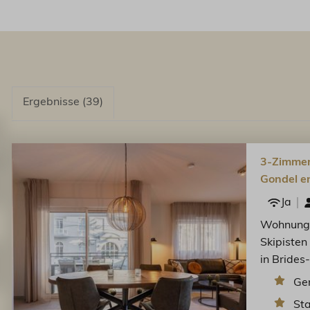
Ergebnisse (39)
3-Zimmer
Gondel en
Ja
Wohnung 
Skipisten
in Brides
Ge
St