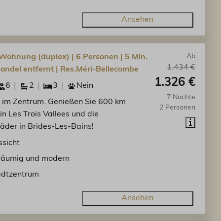
Ansehen
Wohnung (duplex) | 6 Personen | 5 Min.
Ab
1.434 €
ondel entfernt | Res.Méri-Bellecombe
1.326 €
6
2
3
Nein
7 Nächte
im Zentrum. Genießen Sie 600 km
2 Personen
in Les Trois Vallees und die
der in Brides-Les-Bains!
sicht
räumig und modern
adtzentrum
Ansehen