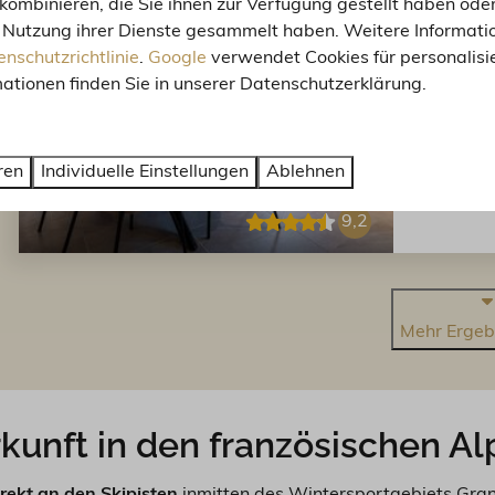
Wohnung 
kombinieren, die Sie ihnen zur Verfügung gestellt haben oder
Skipisten 
 Nutzung ihrer Dienste gesammelt haben. Weitere Informatio
Thermalbä
nschutzrichtlinie
.
Google
verwendet Cookies für personalis
ationen finden Sie in unserer Datenschutzerklärung.
Aus
ge
St
ren
Individuelle Einstellungen
Ablehnen
9,2
Mehr Ergeb
rkunft in den französischen A
irekt an den Skipisten
inmitten des Wintersportgebiets Gran