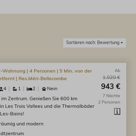
Sortieren nach: Bewertung
-Wohnung | 4 Personen | 5 Min. von der
Ab
1.020 €
tfernt | Res.Méri-Bellecombe
943 €
4
1
2
Nein
7 Nächte
im Zentrum. Genießen Sie 600 km
2 Personen
 in Les Trois Vallees und die Thermalbäder
-Les-Bains!
räumig und modern
adtzentrum