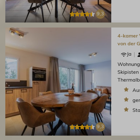
9,3
4-kamer 
von der G
Ja
Wohnung 
Skipisten 
Thermalbä
Aus
ge
St
9,3