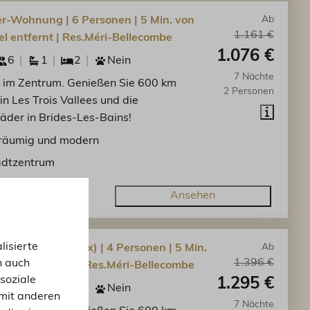
-Wohnung | 6 Personen | 5 Min. von
Ab
1.161 €
l entfernt | Res.Méri-Bellecombe
1.076 €
6
1
2
Nein
7 Nächte
im Zentrum. Genießen Sie 600 km
2 Personen
in Les Trois Vallees und die
der in Brides-Les-Bains!
räumig und modern
adtzentrum
Ansehen
lisierte
Wohnung (duplex) | 4 Personen | 5 Min.
Ab
1.396 €
n auch
ondel entfernt | Res.Méri-Bellecombe
soziale
1.295 €
8
2
2
Nein
mit anderen
7 Nächte