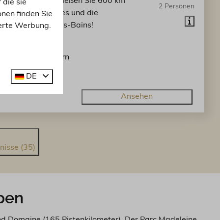
im Zentrum. Genießen Sie 600 km
 die sie
2 Personen
in Les Trois Vallees und die
nen finden Sie
der in Brides-Les-Bains!
ierte Werbung.
blick
räumig und modern
adtzentrum
DE
Ansehen
nisse (35)
lpen
d Domaine (165 Pistenkilometer). Der Parc Madeleine