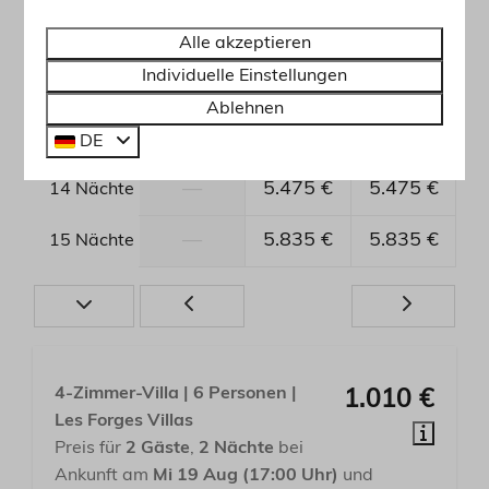
—
4.395 €
4.395 €
11 Nächte
Alle akzeptieren
Individuelle Einstellungen
—
4.755 €
4.755 €
12 Nächte
Ablehnen
—
5.115 €
5.115 €
13 Nächte
DE
—
5.475 €
5.475 €
14 Nächte
—
5.835 €
5.835 €
15 Nächte
4-Zimmer-Villa | 6 Personen |
1.010 €
Les Forges Villas
Preis für
2 Gäste
,
2 Nächte
bei
Ankunft am
Mi 19 Aug (17:00 Uhr)
und