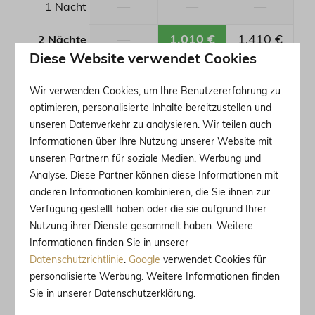
—
—
—
1 Nacht
—
1.010 €
1.410 €
2 Nächte
Diese Website verwendet Cookies
—
1.650 €
2.010 €
3 Nächte
Wir verwenden Cookies, um Ihre Benutzererfahrung zu
—
2.370 €
2.370 €
4 Nächte
optimieren, personalisierte Inhalte bereitzustellen und
unseren Datenverkehr zu analysieren. Wir teilen auch
—
2.730 €
2.730 €
5 Nächte
Informationen über Ihre Nutzung unserer Website mit
unseren Partnern für soziale Medien, Werbung und
—
3.090 €
3.090 €
6 Nächte
Analyse. Diese Partner können diese Informationen mit
anderen Informationen kombinieren, die Sie ihnen zur
—
3.450 €
3.450 €
7 Nächte
Verfügung gestellt haben oder die sie aufgrund Ihrer
Nutzung ihrer Dienste gesammelt haben. Weitere
—
3.810 €
3.810 €
8 Nächte
Informationen finden Sie in unserer
Datenschutzrichtlinie
.
Google
verwendet Cookies für
—
4.170 €
3.315 €
9 Nächte
personalisierte Werbung. Weitere Informationen finden
Sie in unserer Datenschutzerklärung.
—
3.675 €
4.035 €
10 Nächte