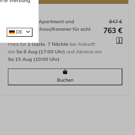
ierte Werbung.
Drei-Zimmer-Apartment und
847 €
Zwischengeschoss/Kammer für acht
763 €
DE
Personen
Preis für
2 Gäste
,
7 Nächte
bei Ankunft
am
Sa 8 Aug (17:00 Uhr)
und Abreise am
Sa 15 Aug (10:00 Uhr)
Buchen