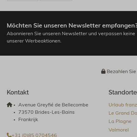
Möchten Sie unseren Newsletter empfangen
Abonnieren Sie unseren Newsletter und verpassen keine
unserer Werbeaktionen.
Bezahlen Sie 
Kontakt
Standorte
Avenue Greyfié de Bellecombe
Urlaub fran
73570 Brides-Les-Bains
Le Grand D
Frankrijk
La Plagne
Valmorel
+31 (0)85 0704546