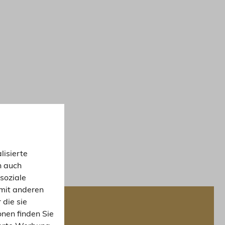
lisierte
n auch
soziale
mit anderen
 die sie
nen finden Sie