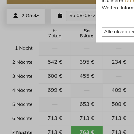
in unserer
Date
Weitere Inform
Sa
08-08-2026
Sa
1
2 Gäste
Fr
Sa
So
Alle akzeptie
7 Aug
8 Aug
9 Aug
—
—
—
1 Nacht
542 €
395 €
234 €
2 Nächte
600 €
455 €
—
3 Nächte
699 €
—
409 €
4 Nächte
—
653 €
508 €
5 Nächte
713 €
713 €
713 €
6 Nächte
713 €
763 €
713 €
7 Nächte