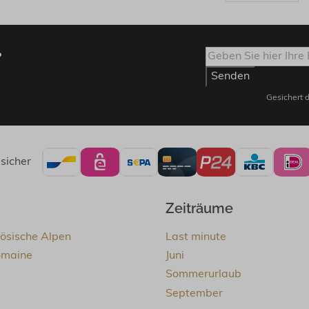
?
Senden
Gesichert 
sicher
Zeiträume
zösische Alpen
Last minute
omaine
Juni
Sommerurlaub
September