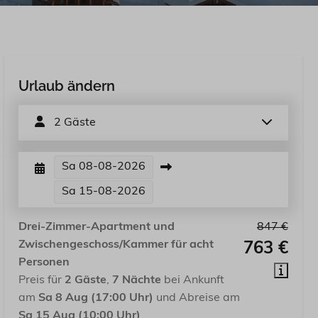
Urlaub ändern
2 Gäste
Sa
08-08-2026
Sa
15-08-2026
Drei-Zimmer-Apartment und
847 €
Zwischengeschoss/Kammer für acht
763 €
Personen
Preis für
2 Gäste
,
7 Nächte
bei Ankunft
am
Sa 8 Aug (17:00 Uhr)
und Abreise am
Sa 15 Aug (10:00 Uhr)