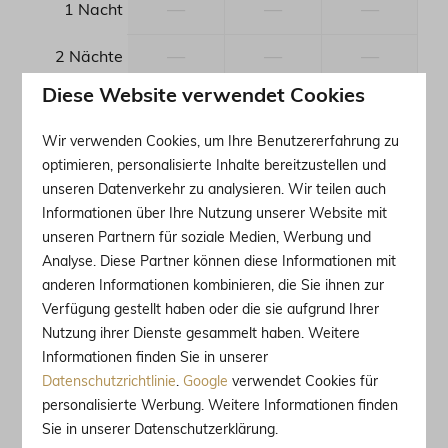
—
—
—
1 Nacht
—
—
—
2 Nächte
Diese Website verwendet Cookies
—
—
—
3 Nächte
Wir verwenden Cookies, um Ihre Benutzererfahrung zu
—
—
—
4 Nächte
optimieren, personalisierte Inhalte bereitzustellen und
unseren Datenverkehr zu analysieren. Wir teilen auch
—
—
—
5 Nächte
Informationen über Ihre Nutzung unserer Website mit
unseren Partnern für soziale Medien, Werbung und
—
—
—
6 Nächte
Analyse. Diese Partner können diese Informationen mit
anderen Informationen kombinieren, die Sie ihnen zur
—
2.500 €
—
7 Nächte
Verfügung gestellt haben oder die sie aufgrund Ihrer
Nutzung ihrer Dienste gesammelt haben. Weitere
—
—
—
8 Nächte
Informationen finden Sie in unserer
Datenschutzrichtlinie
.
Google
verwendet Cookies für
—
—
—
9 Nächte
personalisierte Werbung. Weitere Informationen finden
Sie in unserer Datenschutzerklärung.
—
—
—
10 Nächte