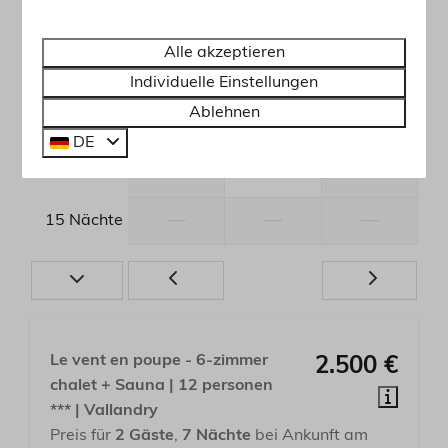
—
—
—
11 Nächte
Alle akzeptieren
—
—
—
12 Nächte
Individuelle Einstellungen
Ablehnen
—
—
—
13 Nächte
DE
—
5.000 €
—
14 Nächte
—
—
—
15 Nächte
Le vent en poupe - 6-zimmer
2.500 €
chalet + Sauna | 12 personen
*** | Vallandry
Preis für
2 Gäste
,
7 Nächte
bei Ankunft am