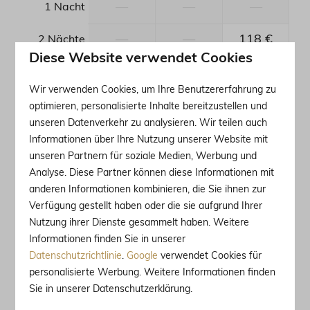
—
—
—
1 Nacht
—
—
118 €
2 Nächte
Diese Website verwendet Cookies
—
160 €
160 €
3 Nächte
Wir verwenden Cookies, um Ihre Benutzererfahrung zu
—
213 €
277 €
4 Nächte
optimieren, personalisierte Inhalte bereitzustellen und
unseren Datenverkehr zu analysieren. Wir teilen auch
—
330 €
394 €
5 Nächte
Informationen über Ihre Nutzung unserer Website mit
unseren Partnern für soziale Medien, Werbung und
—
341 €
447 €
6 Nächte
Analyse. Diese Partner können diese Informationen mit
anderen Informationen kombinieren, die Sie ihnen zur
—
341 €
500 €
7 Nächte
Verfügung gestellt haben oder die sie aufgrund Ihrer
Nutzung ihrer Dienste gesammelt haben. Weitere
—
394 €
—
8 Nächte
Informationen finden Sie in unserer
Datenschutzrichtlinie
.
Google
verwendet Cookies für
—
—
447 €
9 Nächte
personalisierte Werbung. Weitere Informationen finden
Sie in unserer Datenschutzerklärung.
—
500 €
500 €
10 Nächte