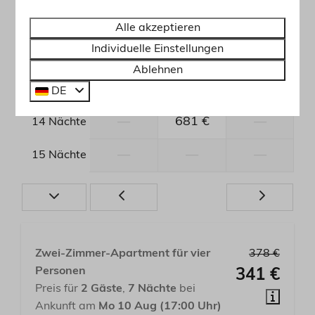
—
553 €
617 €
11 Nächte
Alle akzeptieren
Individuelle Einstellungen
—
670 €
734 €
12 Nächte
Ablehnen
—
681 €
787 €
13 Nächte
DE
—
681 €
—
14 Nächte
—
—
—
15 Nächte
Zwei-Zimmer-Apartment für vier
378 €
Personen
341 €
Preis für
2 Gäste
,
7 Nächte
bei
Ankunft am
Mo 10 Aug (17:00 Uhr)