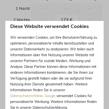
—
—
—
1 Nacht
—
173 €
—
2 Nächte
Diese Website verwendet Cookies
—
—
219 €
3 Nächte
Wir verwenden Cookies, um Ihre Benutzererfahrung zu
—
302 €
292 €
4 Nächte
optimieren, personalisierte Inhalte bereitzustellen und
unseren Datenverkehr zu analysieren. Wir teilen auch
—
375 €
450 €
5 Nächte
Informationen über Ihre Nutzung unserer Website mit
unseren Partnern für soziale Medien, Werbung und
—
526 €
463 €
6 Nächte
Analyse. Diese Partner können diese Informationen mit
anderen Informationen kombinieren, die Sie ihnen zur
—
526 €
463 €
7 Nächte
Verfügung gestellt haben oder die sie aufgrund Ihrer
Nutzung ihrer Dienste gesammelt haben. Weitere
—
546 €
536 €
8 Nächte
Informationen finden Sie in unserer
Datenschutzrichtlinie
.
Google
verwendet Cookies für
—
619 €
—
9 Nächte
personalisierte Werbung. Weitere Informationen finden
Sie in unserer Datenschutzerklärung.