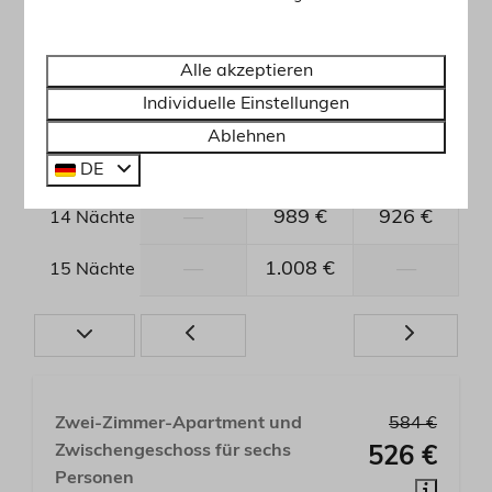
—
—
682 €
10 Nächte
—
765 €
755 €
11 Nächte
Alle akzeptieren
Individuelle Einstellungen
—
837 €
913 €
12 Nächte
Ablehnen
—
989 €
926 €
13 Nächte
DE
—
989 €
926 €
14 Nächte
—
1.008 €
—
15 Nächte
Zwei-Zimmer-Apartment und
584 €
Zwischengeschoss für sechs
526 €
Personen