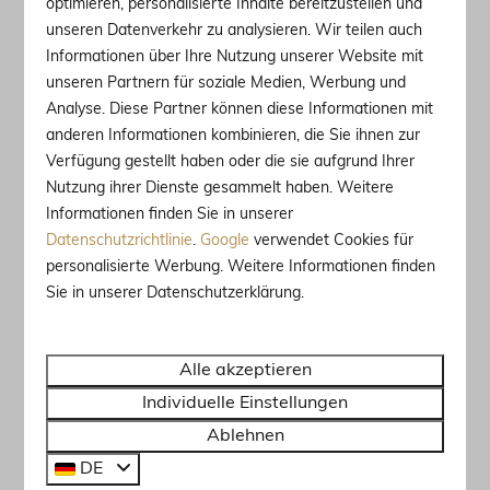
optimieren, personalisierte Inhalte bereitzustellen und
Op
Les Forges Villas
geniet u van moderne,
unseren Datenverkehr zu analysieren. Wir teilen auch
kleinschalige villa's, tot 8 personen, met een riante
Informationen über Ihre Nutzung unserer Website mit
eigen tuin, een zonnig terras en een vaste barbecue
unseren Partnern für soziale Medien, Werbung und
voor gezellige zomeravonden. Zoekt u het hogerop?
Analyse. Diese Partner können diese Informationen mit
Parc Madeleine
biedt sfeervolle, royale
anderen Informationen kombinieren, die Sie ihnen zur
appartementen en vrijstaande chalets, tot wel 12
Verfügung gestellt haben oder die sie aufgrund Ihrer
personen, met een modern interieur en een
Nutzung ihrer Dienste gesammelt haben. Weitere
indrukwekkend, panoramisch uitzicht over de
Informationen finden Sie in unserer
Alpen.
Datenschutzrichtlinie
.
Google
verwendet Cookies für
personalisierte Werbung. Weitere Informationen finden
Sie in unserer Datenschutzerklärung.
Alle akzeptieren
Individuelle Einstellungen
Ablehnen
DE