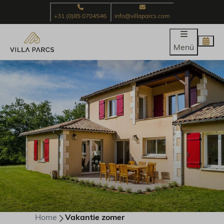
+31 (0)85 0704546
info@villaparcs.com
Menü
Home
Vakantie zomer