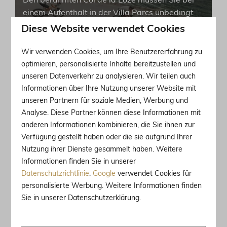
Den berühmten Col de la Loze müssen Sie bei
einem Aufenthalt in der Villa Parcs unbedingt
mit dem Fahrrad befahren haben. Erfahren Sie
Diese Website verwendet Cookies
alles über diesen autofreien Bergpass!
Wir verwenden Cookies, um Ihre Benutzererfahrung zu
Von Raclette bis Tartiflette:
optimieren, personalisierte Inhalte bereitzustellen und
unsere Lieblingsgerichte aus
unseren Datenverkehr zu analysieren. Wir teilen auch
den Alpen!
Informationen über Ihre Nutzung unserer Website mit
Villa Parcs präsentiert: unsere Lieblingsgerichte
unseren Partnern für soziale Medien, Werbung und
aus den französischen Alpen! Genießen Sie in
Analyse. Diese Partner können diese Informationen mit
Ihrem Urlaub die reichhaltigen Aromen und die
anderen Informationen kombinieren, die Sie ihnen zur
lokale Gastfreundschaft.
Verfügung gestellt haben oder die sie aufgrund Ihrer
Nutzung ihrer Dienste gesammelt haben. Weitere
Informationen finden Sie in unserer
Romantik in den französischen
Datenschutzrichtlinie
.
Google
verwendet Cookies für
Alpen
personalisierte Werbung. Weitere Informationen finden
Erleben Sie einen romantischen Aufenthalt mit
Sie in unserer Datenschutzerklärung.
Ihrem Partner an einem atemberaubenden Ort.
Die französischen Alpen bieten alles, was Sie