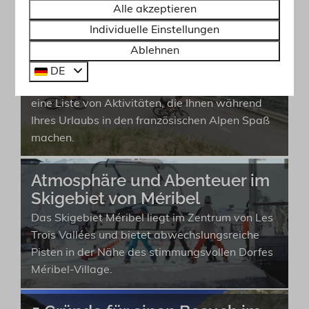
brauchen, von Spannung bis Entspannung!
Unsere Tipps:
Alle akzeptieren
Sommeraktivitäten in den
Individuelle Einstellungen
französischen Alpen
Ablehnen
Von Wandern und Mountainbiking bis hin zu
DE
Gleitschirmfliegen und Klettern: Hier finden Sie
eine Liste von Aktivitäten, die Ihnen während
Ihres Urlaubs in den französischen Alpen Spaß
machen.
Atmosphäre und Abenteuer im
Skigebiet von Méribel
Das Skigebiet Méribel liegt im Zentrum von Les
Trois Vallées und bietet abwechslungsreiche
Pisten in der Nähe des stimmungsvollen Dorfes
Méribel-Village.