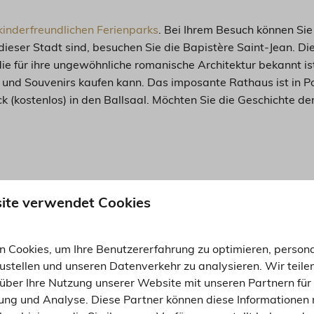
kinderfreundlichen Ferienparks
. Bei Ihrem Besuch können Sie 
eser Stadt sind, besuchen Sie die Bapistère Saint-Jean. Diese
e für ihre ungewöhnliche romanische Architektur bekannt ist
e und Souvenirs kaufen kann. Das imposante Rathaus ist in P
k (kostenlos) in den Ballsaal. Möchten Sie die Geschichte 
:
ite verwendet Cookies
 Cookies, um Ihre Benutzererfahrung zu optimieren, persona
zustellen und unseren Datenverkehr zu analysieren. Wir teile
über Ihre Nutzung unserer Website mit unseren Partnern für 
ng und Analyse. Diese Partner können diese Informationen 