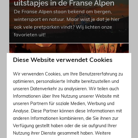
uitstapjes in de Franse Alpen
De Franse Alpen staan bekend om bergen,
wintersport en natuur. Maar wist je dat je hier
ook vele pretparken vindt? Wij lichten onze
favorieten uit!
Vier de Savoie: ontdek de beste
Diese Website verwendet Cookies
regionale festivals
Wir verwenden Cookies, um Ihre Benutzererfahrung zu
Ontdek de rijke tradities en levendige festivals
optimieren, personalisierte Inhalte bereitzustellen und
van de Franse Alpen bij Villa Parcs; van
unseren Datenverkehr zu analysieren. Wir teilen auch
kaasfeesten tot muziekevenementen!
Informationen über Ihre Nutzung unserer Website mit
unseren Partnern für soziale Medien, Werbung und
Analyse. Diese Partner können diese Informationen mit
Musea in de Franse Alpen
anderen Informationen kombinieren, die Sie ihnen zur
Verfügung gestellt haben oder die sie aufgrund Ihrer
Naast natuur en avontuur zijn in de Franse
Nutzung ihrer Dienste gesammelt haben. Weitere
Alpen ook vele musea te vinden. Wij lichten vijf