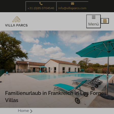
+31 (0)85 0704546
info@villaparcs.com
Menü
Familienurlaub in Frankreich in Les Forges
Villas
Home