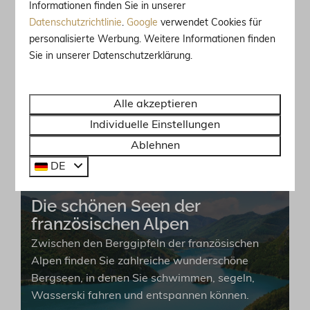
Informationen finden Sie in unserer
unieke musea die een bezoekje meer dan
Datenschutzrichtlinie
.
Google
verwendet Cookies für
waard zijn!
personalisierte Werbung. Weitere Informationen finden
Sie in unserer Datenschutzerklärung.
Die Alpen aus der Luft: Machen
Sie einen Hubschrauberflug!
Alle akzeptieren
Entdecken Sie eine ganz neue Perspektive bei
Individuelle Einstellungen
einem Hubschrauberflug über die französischen
Ablehnen
Alpen während Ihres Aufenthalts in der Villa
Parcs!
DE
Die schönen Seen der
französischen Alpen
Zwischen den Berggipfeln der französischen
Alpen finden Sie zahlreiche wunderschöne
Bergseen, in denen Sie schwimmen, segeln,
Wasserski fahren und entspannen können.